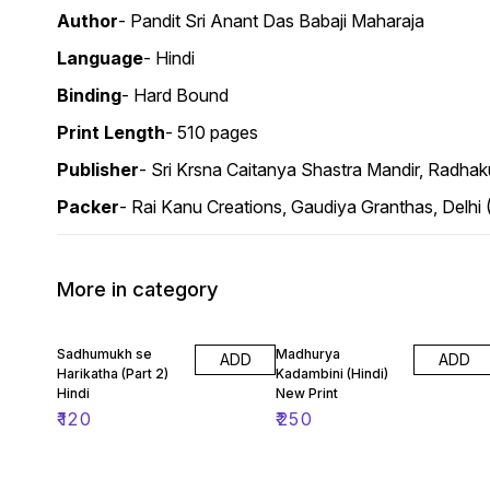
Author
- Pandit Sri Anant Das Babaji Maharaja
Language
- Hindi
Binding
- Hard Bound
Print Length
- 510 pages
Publisher
- Sri Krsna Caitanya Shastra Mandir, Radhak
Packer
- Rai Kanu Creations, Gaudiya Granthas, Delhi
More in category
Sadhumukh se
Madhurya
ADD
ADD
Harikatha (Part 2)
Kadambini (Hindi)
Hindi
New Print
₹
120
₹
250