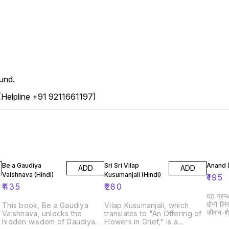
und.
 (Helpline +91 9211661197)
Be a Gaudiya
Sri Sri Vilap
Anand (
ADD
ADD
Vaishnava (Hindi)
Kusumanjali (Hindi)
₹
195
₹
435
₹
280
यह ग्रन्
दोनों लिं
This book, Be a Gaudiya
Vilap Kusumanjali, which
जीवन-शैल
Vaishnava, unlocks the
translates to "An Offering of
को...समस
hidden wisdom of Gaudiya
Flowers in Grief," is a
बिना थके