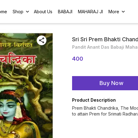
ome
Shop
About Us
BABAJI
MAHARAJ JI
More
Sri Sri Prem Bhakti Chand
Pandit Anant Das Babaji Maha
400
Buy Now
Product Description
Prem Bhakti Chandrika, The Moon
to attain Prem for Srimati Radh